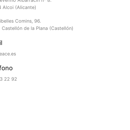
 Alcoi (Alicante)
ibelles Comins, 96.
Castellón de la Plana (Castellón)
l
eace.es
fono
3 22 92