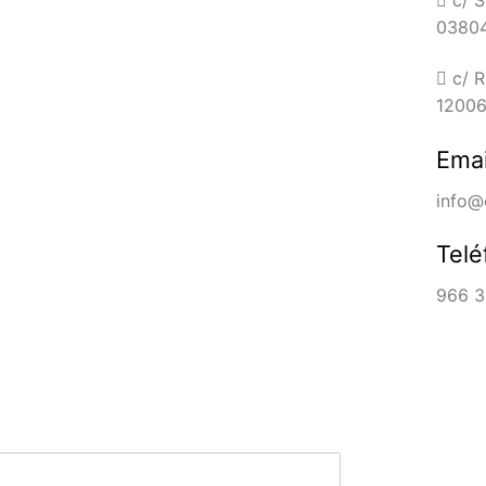
03804
c/ R
12006 
Emai
info@
Telé
966 3