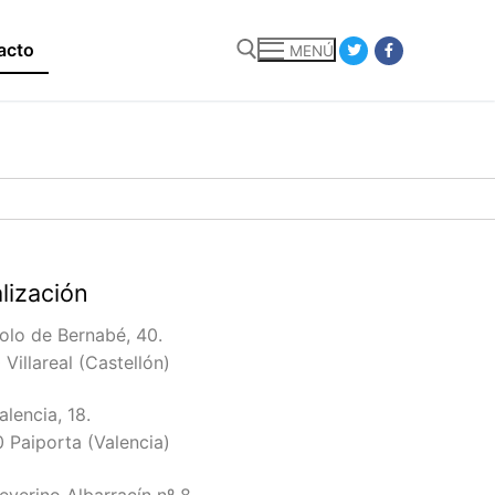
acto
MENÚ
lización
olo de Bernabé, 40.
Villareal (Castellón)
alencia, 18.
 Paiporta (Valencia)
everino Albarracín nº 8.