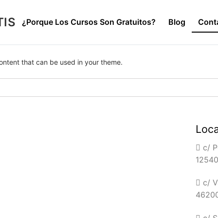
TIS
¿Porque Los Cursos Son Gratuitos?
Blog
Cont
ontent that can be used in your theme.
Loca
os Son Gratuitos?
c/ P
12540 
c/ V
46200
c/ S