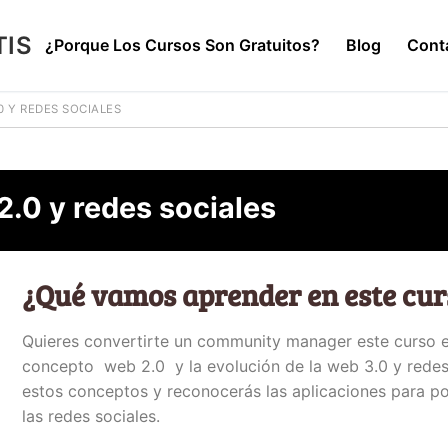
TIS
¿Porque Los Cursos Son Gratuitos?
Blog
Cont
 Y REDES SOCIALES
.0 y redes sociales
os Son Gratuitos?
¿Qué vamos aprender en este cur
Quieres convertirte un community manager este curso e
concepto web 2.0 y la evolución de la web 3.0 y redes
estos conceptos y reconocerás las aplicaciones para 
las redes sociales.