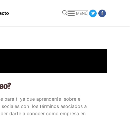
acto
MENÚ
so?
s para ti ya que aprenderás sobre el
 sociales con los términos asociados a
poder darte a conocer como empresa en